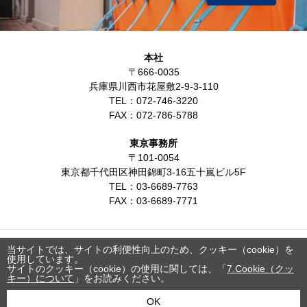
本社
〒666-0035
兵庫県川西市花屋敷2-9-3-110
TEL：
072-746-3220
FAX：
072-786-5788
東京事務所
〒101-0054
東京都千代田区神田錦町3-16五十嵐ビル5F
TEL：
03-6689-7763
FAX：
03-6689-7771
当サイトでは、サイトの利便性向上のため、クッキー（cookie）を
会社概要
製品紹介
導入実績紹介
採用情報
プライバシーポリシー
使用しています。
サイトのクッキー（cookie）の使用に関しては、「
7.Cookie（クッ
商標・登録商標について
キー）について
」をお読みください。
OK