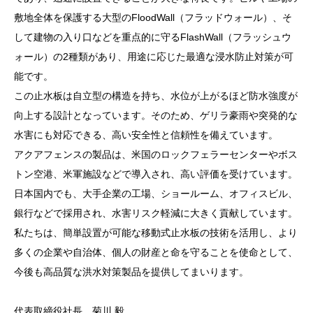
敷地全体を保護する大型のFloodWall（フラッドウォール）、そ
して建物の入り口などを重点的に守るFlashWall（フラッシュウ
ォール）の2種類があり、用途に応じた最適な浸水防止対策が可
能です。
この止水板は自立型の構造を持ち、水位が上がるほど防水強度が
向上する設計となっています。そのため、ゲリラ豪雨や突発的な
水害にも対応できる、高い安全性と信頼性を備えています。
アクアフェンスの製品は、米国のロックフェラーセンターやボス
トン空港、米軍施設などで導入され、高い評価を受けています。
日本国内でも、大手企業の工場、ショールーム、オフィスビル、
銀行などで採用され、水害リスク軽減に大きく貢献しています。
私たちは、簡単設置が可能な移動式止水板の技術を活用し、より
多くの企業や自治体、個人の財産と命を守ることを使命として、
今後も高品質な洪水対策製品を提供してまいります。
代表取締役社長 菊川 毅