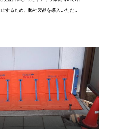
防止するため、弊社製品を導入いただき
幅広のため、FW1800を2枚繋ぎ、ちょ
を実現しています。AquaFence製品
ついても。構造的