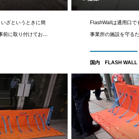
、いざというときに簡
FlashWallは通
トを事前に取り付けておけ
事業所の施設を守る
。ブラケットは小さく
多くの現場では、社
して取り付けたままに
設置対象地面などの
国内 FLASH WALL
が見受けられますが、F
加