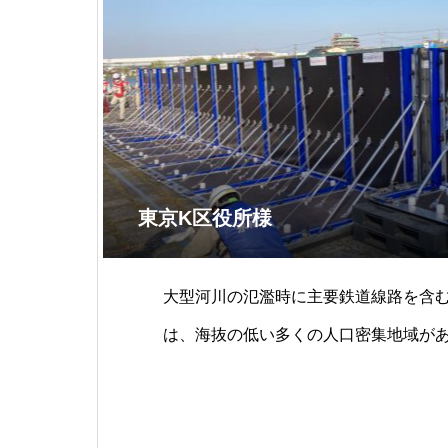
東京K区役所様
大型河川の氾濫時に主要鉄道線路を含
は、海抜の低い多くの人口密集地域が
な対策を講じて、台風やゲリラ豪雨等
ために努力されています。難しい設置