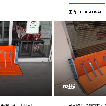
国内 FLASH WALL
B社様
Wallを使い分け大型河川
FlashWallの複