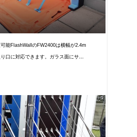
FlashWallのFW2400は横幅が2.4m
入り口に対応できます。ガラス⾯にサイ
の⽀柱）の吸盤を吸着させて設置しま
グは、FW1800と同じサイズです。