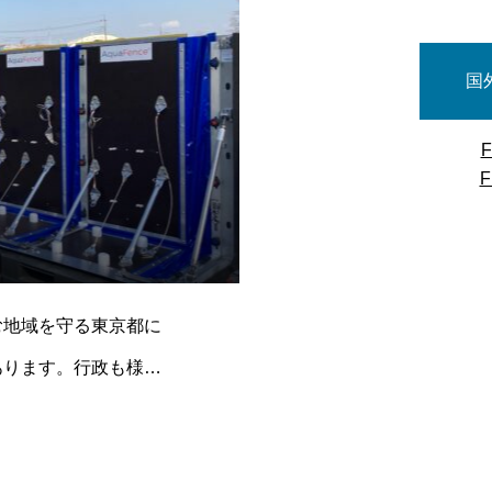
国
む地域を守る東京都に
あります。行政も様々
の水害から人々を守る
環境への弊社製品の対