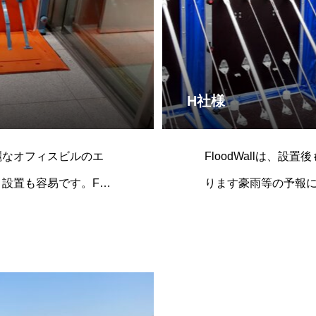
H社様
麗なオフィスビルのエ
FloodWallは、
設置も容易です。FW
ります豪⾬等の予報
に対応できました。し
ドウォールを事前に
必要ありません。
建物の出⼊りが出来ま
への取組みをされてい
界的認証