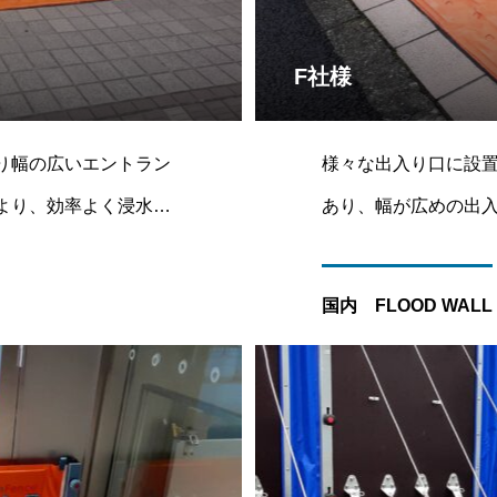
F社様
ったり幅の広いエントラン
様々な出入り口に設置可能
とにより、効率よく浸水を
あり、幅が広めの出
ドクローザー （両側
す。収納用の専用バッ
国内 FLOOD WALL