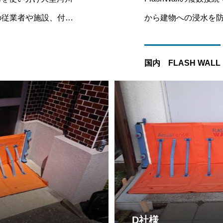
の従業者や施設、付加
から建物への浸水を
弊社の各種製品を導入
ました。ガラス部分が
ント、BCPへの取組
うどぴったりの幅で設置
国内 FLASH WALL
ーバル等の世界的認証
は、FlashWallに
D社様