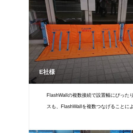
E社様
FlashWallの複数接続で設置幅にぴっ
スも、FlashWallを複数つなげること
防ぐこと