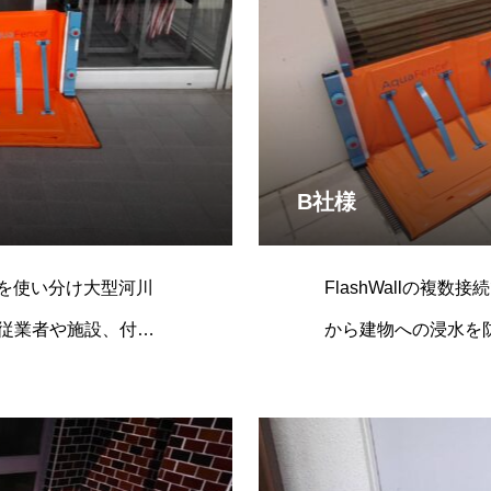
B社様
allを使い分け大型河川
FlashWallの複
従業者や施設、付加
から建物への浸水を
ました。ガ