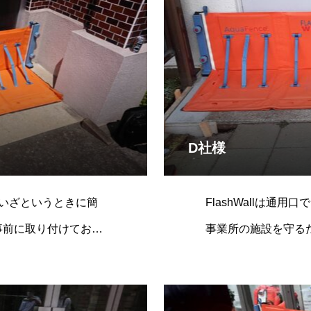
D社様
いざというときに簡
FlashWallは通
を事前に取り付けておけ
事業所の施設を守る
多くの現場では